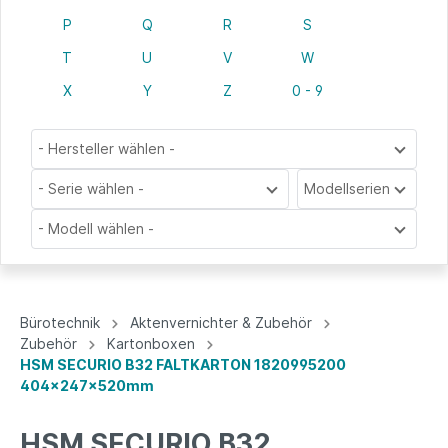
P
Q
R
S
T
U
V
W
X
Y
Z
0 - 9
- Hersteller wählen -
- Serie wählen -
Modellserien
- Modell wählen -
Bürotechnik
Aktenvernichter & Zubehör
Zubehör
Kartonboxen
HSM SECURIO B32 FALTKARTON 1820995200
404x247x520mm
HSM SECURIO B32