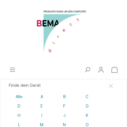
Finde dein Gerät
Alle
A
B
C
D
E
F
G
H
I
J
K
L
M
N
O