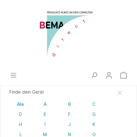
Finde dein Gerät
Alle
A
B
C
D
E
F
G
H
I
J
K
L
M
N
O