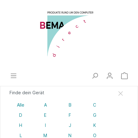
Finde dein Gerät
Alle
A
B
C
D
E
F
G
H
I
J
K
L
M
N
O