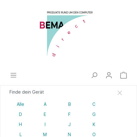
Finde dein Gerät
Alle
A
B
C
D
E
F
G
H
I
J
K
L
M
N
O