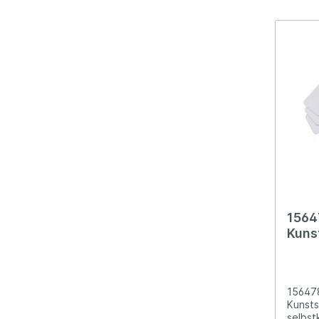
1564
Kuns
45x1
15647
Kunsts
selbst