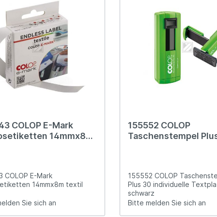
43 COLOP E-Mark
155552 COLOP
osetiketten 14mmx8m
Taschenstempel Plu
l
individuelle Textplat
schwarz
3 COLOP E-Mark
155552 COLOP Taschenst
etiketten 14mmx8m textil
Plus 30 individuelle Textpl
schwarz
melden Sie sich an
Bitte melden Sie sich an