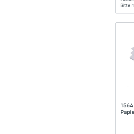
Bitte 
1564
Papi
Visi