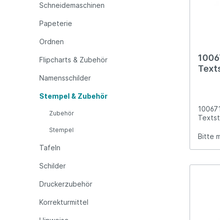
Schneidemaschinen
Schil
Signa
Papeterie
Ordnen
1006
Flipcharts & Zubehör
Texts
Namensschilder
rot
Stempel & Zubehör
100671
Zubehör
Textst
Stempel
Bitte 
Tafeln
Schilder
Druckerzubehör
Korrekturmittel