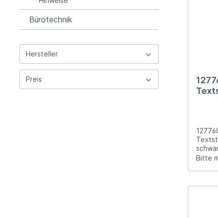
Hinweise
Bürotechnik
Hersteller
Preis
1277
Text
Text
127760
Textst
schwa
Bitte 