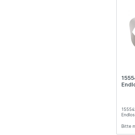
1555
Endl
texti
15554
Endlos
Bitte 