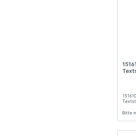
1516
Text
Gesc
151610
Textst
Bitte 