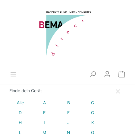
Finde dein Gerät
Alle
A
B
C
D
E
F
G
H
I
J
K
L
M
N
O